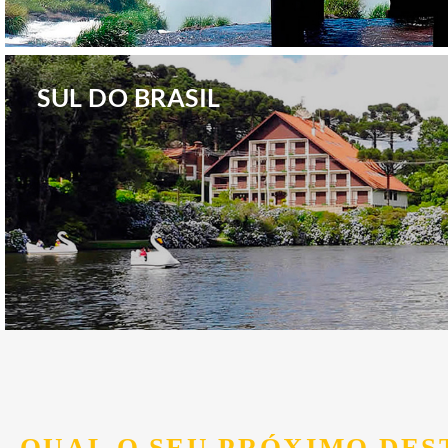
.
SUL DO BRASIL
.