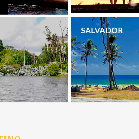
.
SALVADOR
.