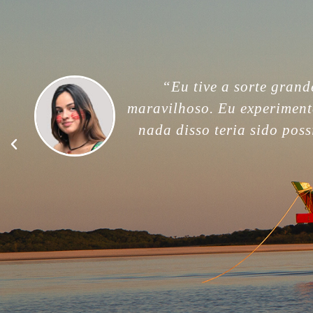
“For me, this trip was unfor
memories. Thank you so much
good