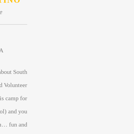
TINO
e
A
about South
d Volunteer
is camp for
ol) and you
sm… fun and