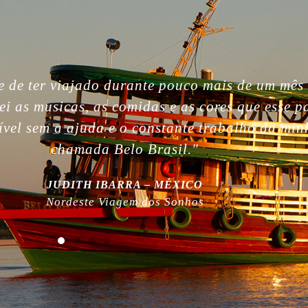
gettable. So beautiful people, nature, without i
, the best week of my life. So much love for yo
 work! Plus, thanks for being plastic free!”
MILLA NURMI | FINLÂNDIA
Expedição Amazônia