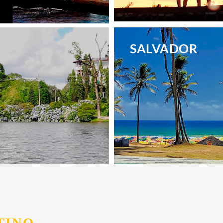
.
SALVADOR
.