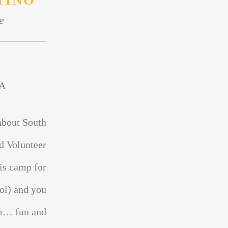
TINO
e
A
about South
d Volunteer
is camp for
ol) and you
sm… fun and