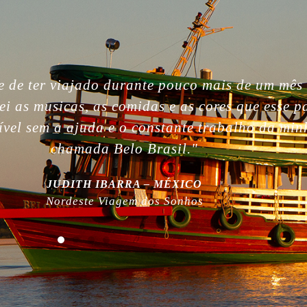
gettable. So beautiful people, nature, without i
, the best week of my life. So much love for yo
 work! Plus, thanks for being plastic free!”
MILLA NURMI | FINLÂNDIA
Expedição Amazônia