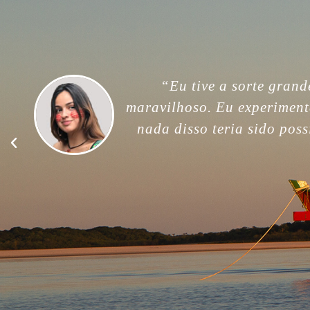
“For me, this trip was unfor
memories. Thank you so much
good