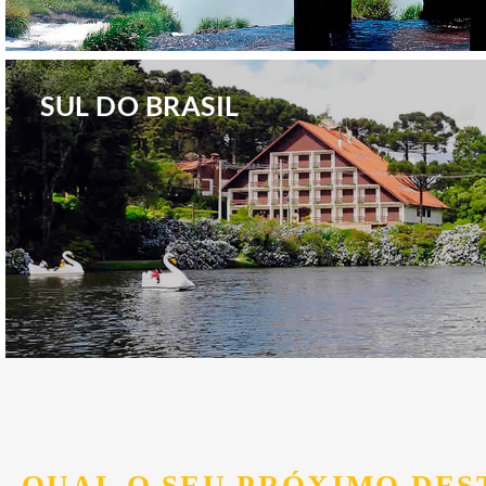
.
SUL DO BRASIL
.