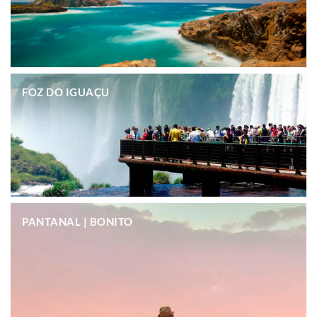
.
FOZ DO IGUAÇU
.
PANTANAL | BONITO