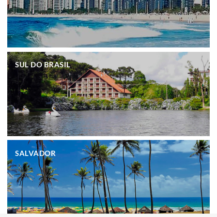
.
SUL DO BRASIL
.
SALVADOR