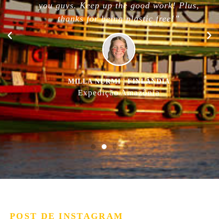
you guys. Keep up the good work! Plus,
thanks for being plastic free!”
MILLA NURMI | FINLÂNDIA
Expedição Amazônia
POST DE INSTAGRAM