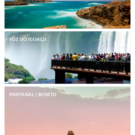
.
FOZ DO IGUAÇU
.
PANTANAL | BONITO