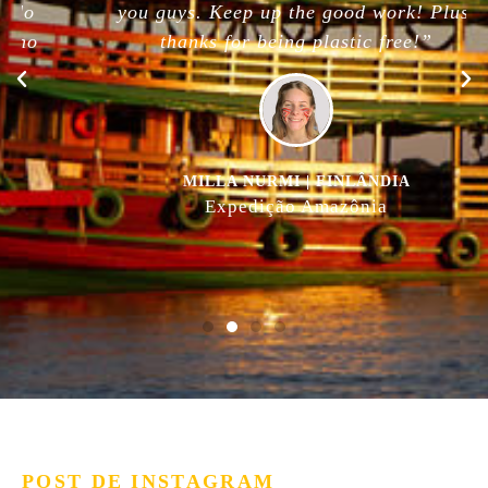
you guys. Keep up the good work! Plus,
thanks for being plastic free!”
MILLA NURMI | FINLÂNDIA
Expedição Amazônia
POST DE INSTAGRAM