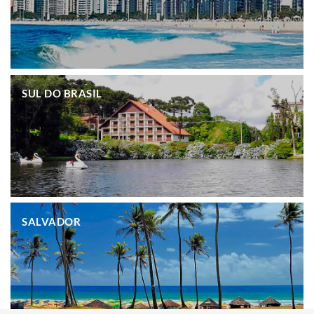
.
SUL DO BRASIL
.
SALVADOR