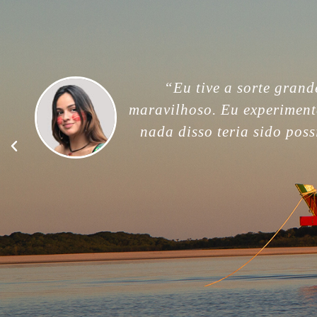
“For me, this trip was unfor
memories. Thank you so much
good