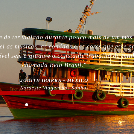
gettable. So beautiful people, nature, without i
, the best week of my life. So much love for yo
 work! Plus, thanks for being plastic free!”
MILLA NURMI | FINLÂNDIA
Expedição Amazônia