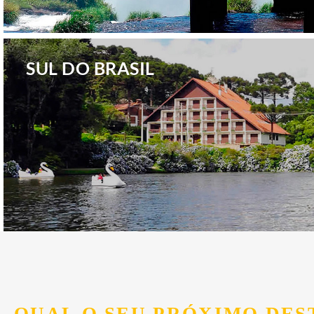
.
SUL DO BRASIL
.