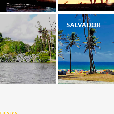
.
SALVADOR
.