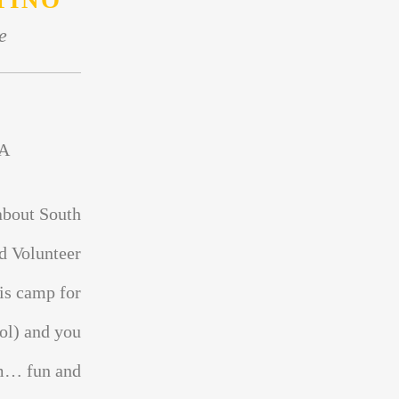
TINO
e
A
about South
d Volunteer
is camp for
ol) and you
sm… fun and