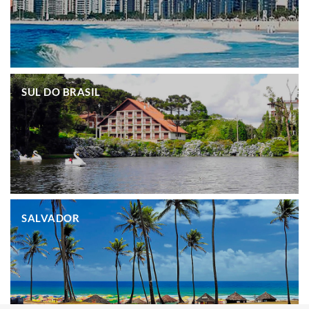
.
SUL DO BRASIL
.
SALVADOR