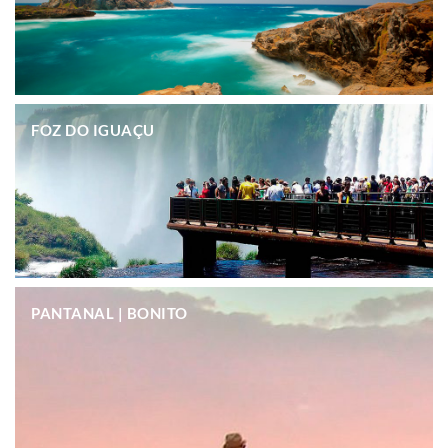
.
FOZ DO IGUAÇU
.
PANTANAL | BONITO