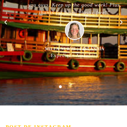
you guys. Keep up the good work! Plus,
thanks for being plastic free!”
MILLA NURMI | FINLÂNDIA
Expedição Amazônia