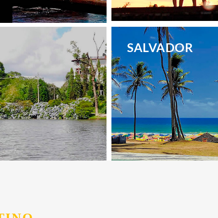
.
SALVADOR
.