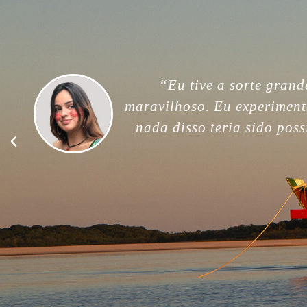
“For me, this trip was unfor
memories. Thank you so much
good