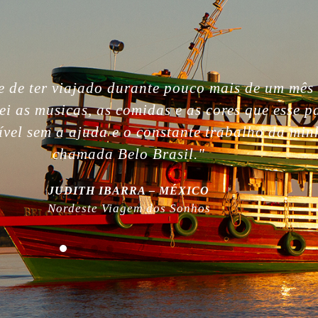
gettable. So beautiful people, nature, without i
, the best week of my life. So much love for yo
 work! Plus, thanks for being plastic free!”
MILLA NURMI | FINLÂNDIA
Expedição Amazônia