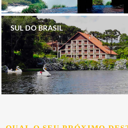
.
SUL DO BRASIL
.