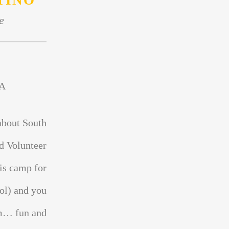
TINO
e
A
about South
d Volunteer
is camp for
ol) and you
sm… fun and