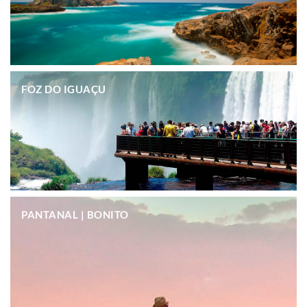
.
FOZ DO IGUAÇU
.
PANTANAL | BONITO