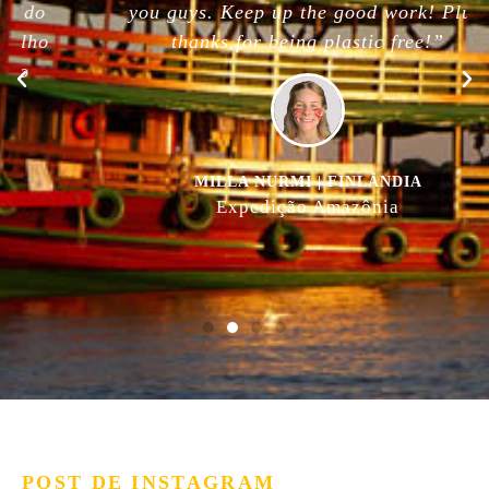
you guys. Keep up the good work! Plus,
thanks for being plastic free!”
MILLA NURMI | FINLÂNDIA
Expedição Amazônia
POST DE INSTAGRAM