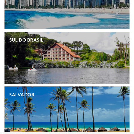
.
SUL DO BRASIL
.
SALVADOR