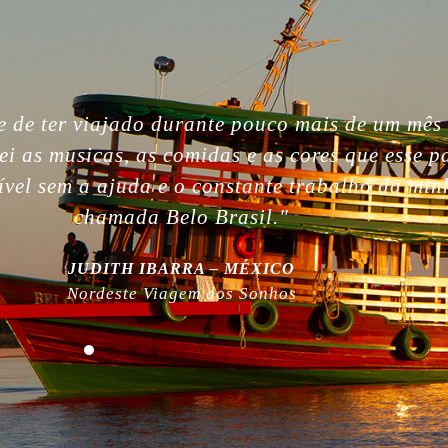
gettable. So beautiful people, nature, without i
, the best week of my life. So much love for yo
 work! Plus, thanks for being plastic free!”
MILLA NURMI | FINLÂNDIA
Expedição Amazônia