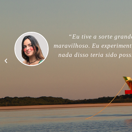
“For me, this trip was unfor
memories. Thank you so much
good