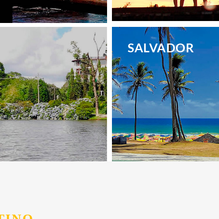
.
SALVADOR
.