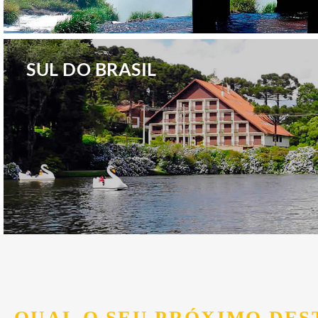
.
SUL DO BRASIL
.