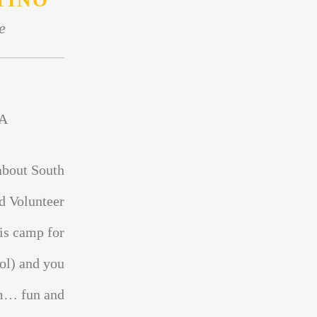
TINO
e
A
about South
d Volunteer
is camp for
ol) and you
sm… fun and