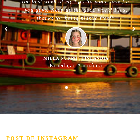
the best week of my life. So much love for
you guys. Keep up the good work! Plus,
thanks for being plastic free!”
MILLA NURMI | FINLÂNDIA
Expedição Amazônia
POST DE INSTAGRAM