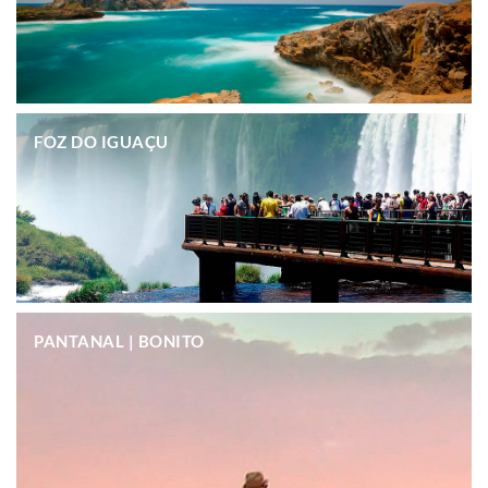
.
FOZ DO IGUAÇU
.
PANTANAL | BONITO