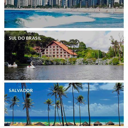
.
SUL DO BRASIL
.
SALVADOR