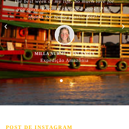
the best week of my life. So much love for
you guys. Keep up the good work! Plus,
thanks for being plastic free!”
MILLA NURMI | FINLÂNDIA
Expedição Amazônia
POST DE INSTAGRAM