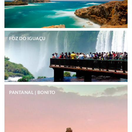
.
FOZ DO IGUAÇU
.
PANTANAL | BONITO