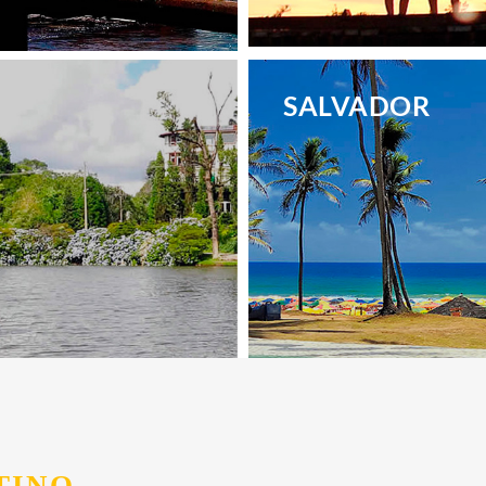
.
SALVADOR
.