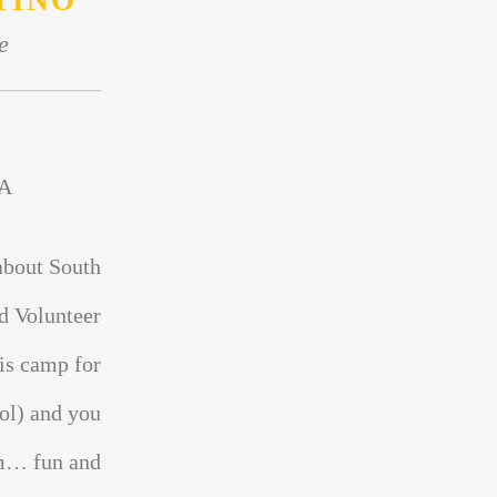
TINO
e
A
about South
d Volunteer
is camp for
ol) and you
sm… fun and