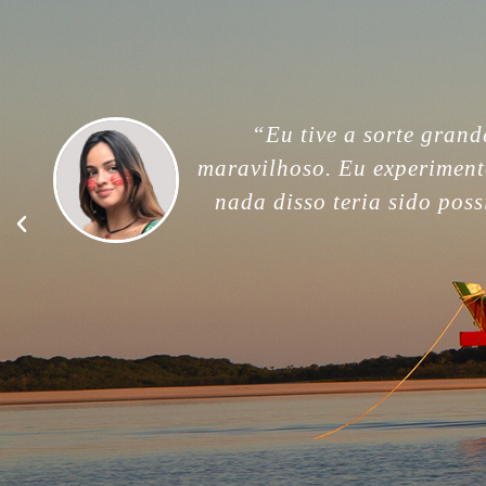
“For me, this trip was unfor
memories. Thank you so much
good