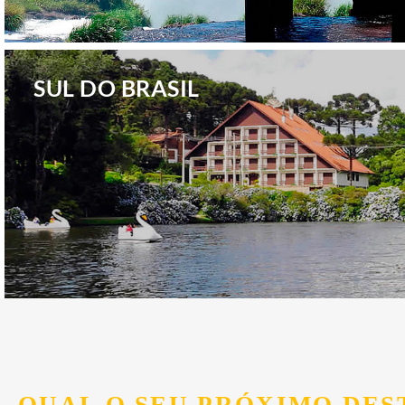
.
SUL DO BRASIL
.