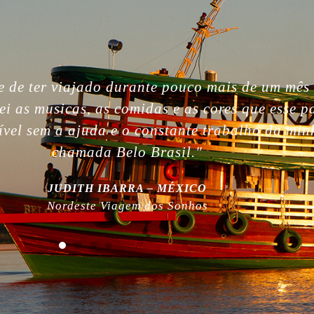
gettable. So beautiful people, nature, without i
, the best week of my life. So much love for yo
 work! Plus, thanks for being plastic free!”
MILLA NURMI | FINLÂNDIA
Expedição Amazônia