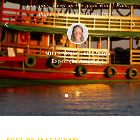
you guys. Keep up the good work! Plus,
thanks for being plastic free!”
MILLA NURMI | FINLÂNDIA
Expedição Amazônia