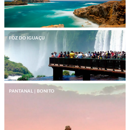
.
FOZ DO IGUAÇU
.
PANTANAL | BONITO