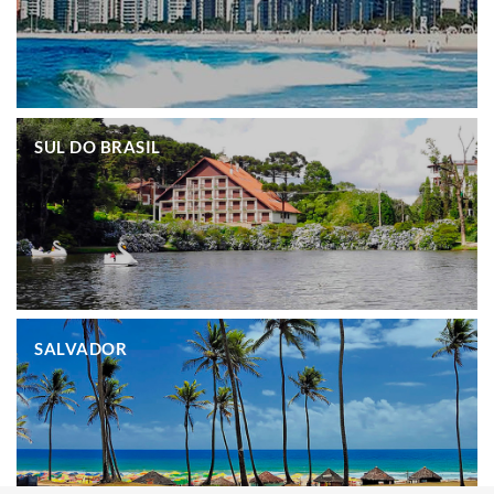
.
SUL DO BRASIL
.
SALVADOR