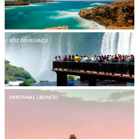
.
FOZ DO IGUAÇU
.
PANTANAL | BONITO