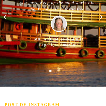
you guys. Keep up the good work! Plus,
thanks for being plastic free!”
MILLA NURMI | FINLÂNDIA
Expedição Amazônia
POST DE INSTAGRAM