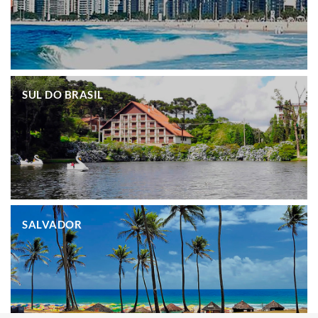
.
SUL DO BRASIL
.
SALVADOR