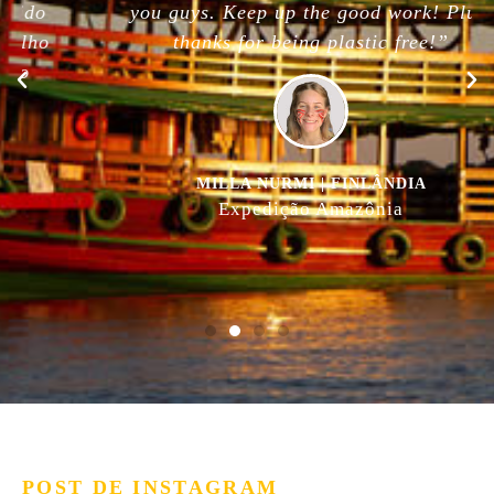
you guys. Keep up the good work! Plus,
thanks for being plastic free!”
MILLA NURMI | FINLÂNDIA
Expedição Amazônia
POST DE INSTAGRAM