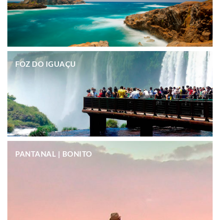
.
FOZ DO IGUAÇU
.
PANTANAL | BONITO