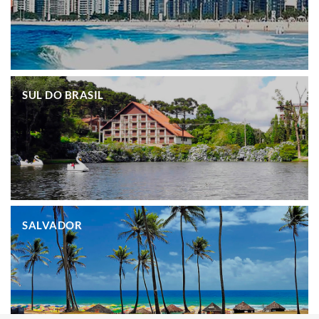
.
SUL DO BRASIL
.
SALVADOR