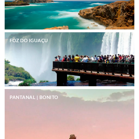
.
FOZ DO IGUAÇU
.
PANTANAL | BONITO