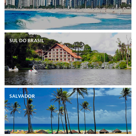
.
SUL DO BRASIL
.
SALVADOR