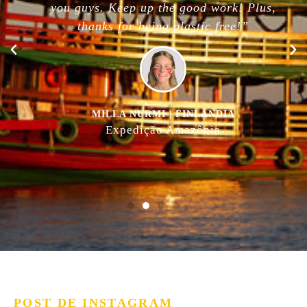
you guys. Keep up the good work! Plus,
thanks for being plastic free!”
MILLA NURMI | FINLÂNDIA
Expedição Amazônia
POST DE INSTAGRAM