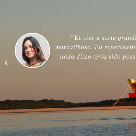
“For me, this trip was unfor
memories. Thank you so much
good