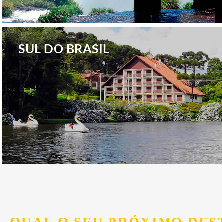
.
SUL DO BRASIL
.