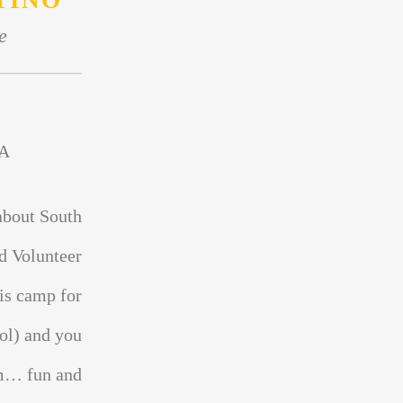
TINO
e
A
about South
d Volunteer
is camp for
ol) and you
sm… fun and