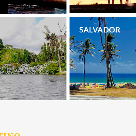
.
SALVADOR
.