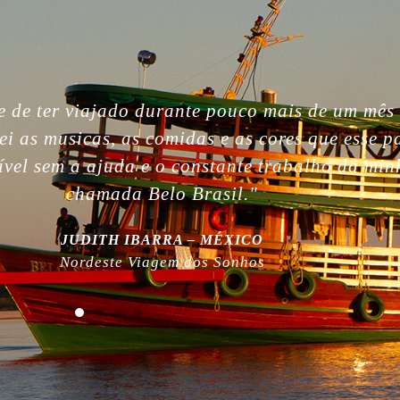
gettable. So beautiful people, nature, without i
, the best week of my life. So much love for yo
 work! Plus, thanks for being plastic free!”
MILLA NURMI | FINLÂNDIA
Expedição Amazônia