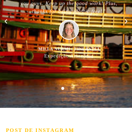
you guys. Keep up the good work! Plus,
thanks for being plastic free!”
MILLA NURMI | FINLÂNDIA
Expedição Amazônia
POST DE INSTAGRAM