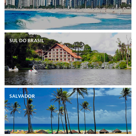
.
SUL DO BRASIL
.
SALVADOR