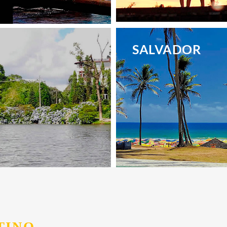
.
SALVADOR
.