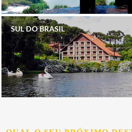
.
SUL DO BRASIL
.