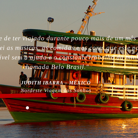
gettable. So beautiful people, nature, without i
, the best week of my life. So much love for yo
 work! Plus, thanks for being plastic free!”
MILLA NURMI | FINLÂNDIA
Expedição Amazônia