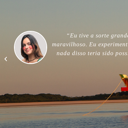
“For me, this trip was unfor
memories. Thank you so much
good