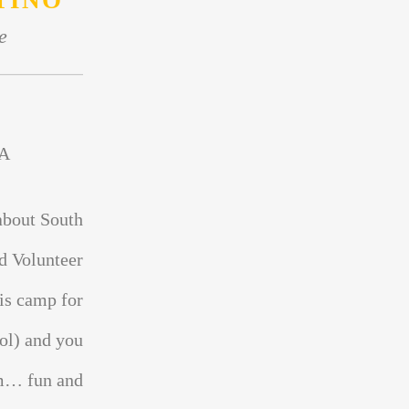
TINO
e
A
about South
d Volunteer
is camp for
ol) and you
sm… fun and