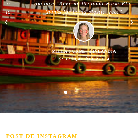
you guys. Keep up the good work! Plus,
thanks for being plastic free!”
MILLA NURMI | FINLÂNDIA
Expedição Amazônia
POST DE INSTAGRAM