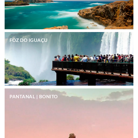
.
FOZ DO IGUAÇU
.
PANTANAL | BONITO