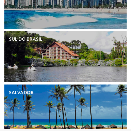
.
SUL DO BRASIL
.
SALVADOR