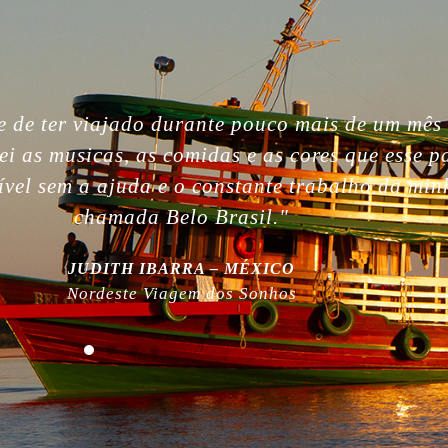
gettable. So beautiful people, nature, without i
, the best week of my life. So much love for yo
 work! Plus, thanks for being plastic free!”
MILLA NURMI | FINLÂNDIA
Expedição Amazônia