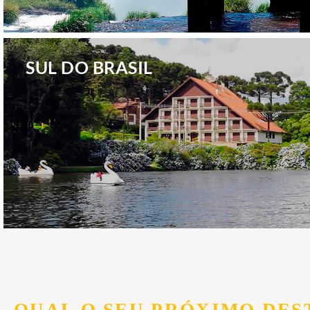
.
SUL DO BRASIL
.