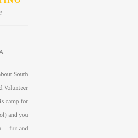
TINO
e
A
about South
d Volunteer
is camp for
ol) and you
sm… fun and