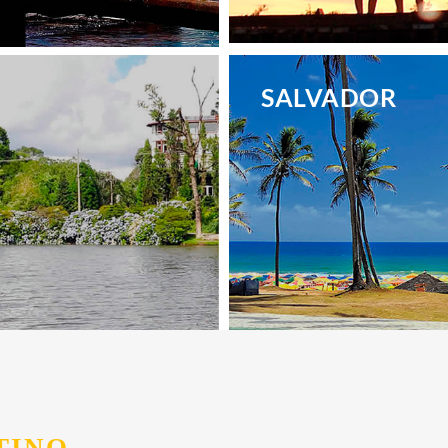
.
SALVADOR
.