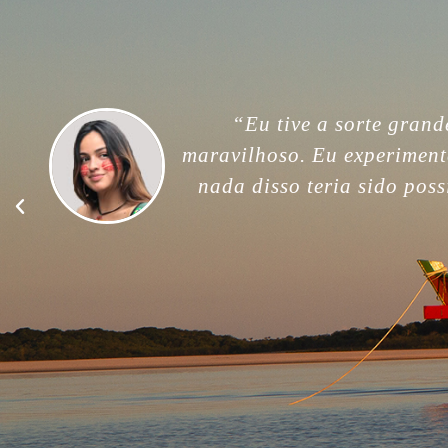
“For me, this trip was unfor
memories. Thank you so much
good