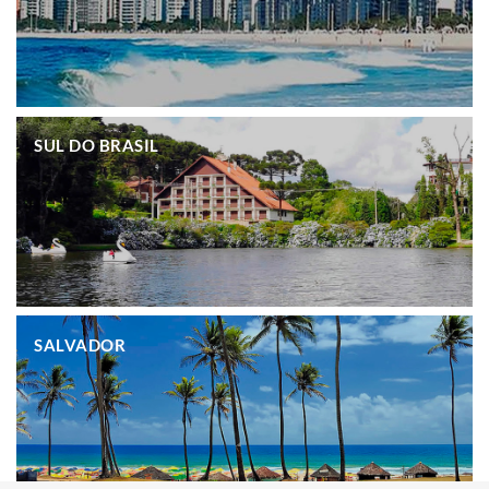
.
SUL DO BRASIL
.
SALVADOR