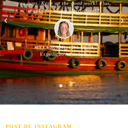
you guys. Keep up the good work! Plus,
thanks for being plastic free!”
MILLA NURMI | FINLÂNDIA
Expedição Amazônia
POST DE INSTAGRAM