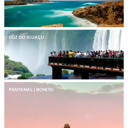
.
FOZ DO IGUAÇU
.
PANTANAL | BONITO