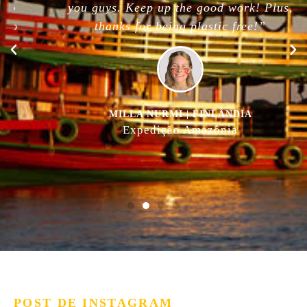
you guys. Keep up the good work! Plus,
thanks for being plastic free!”
MILLA NURMI | FINLÂNDIA
Expedição Amazônia
POST DE INSTAGRAM