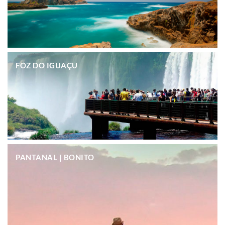
.
FOZ DO IGUAÇU
.
PANTANAL | BONITO