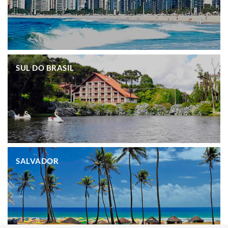
.
SUL DO BRASIL
.
SALVADOR