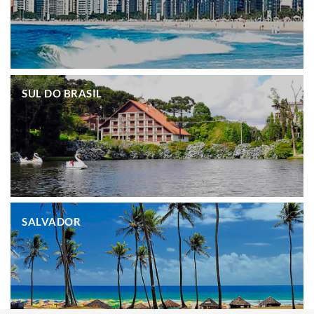
.
SUL DO BRASIL
.
SALVADOR