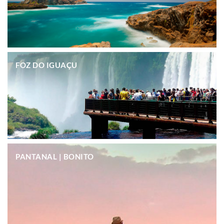
.
FOZ DO IGUAÇU
.
PANTANAL | BONITO