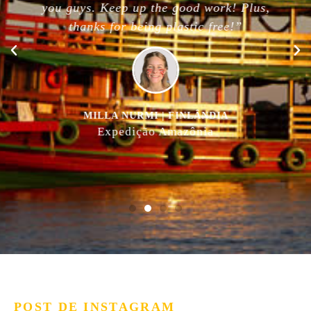
you guys. Keep up the good work! Plus,
thanks for being plastic free!”
MILLA NURMI | FINLÂNDIA
Expedição Amazônia
POST DE INSTAGRAM