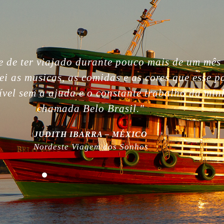
gettable. So beautiful people, nature, without i
, the best week of my life. So much love for yo
 work! Plus, thanks for being plastic free!”
MILLA NURMI | FINLÂNDIA
Expedição Amazônia