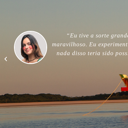
“For me, this trip was unfor
memories. Thank you so much
good