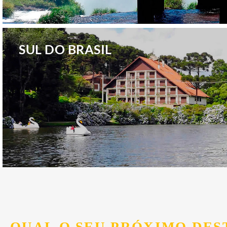
.
SUL DO BRASIL
.