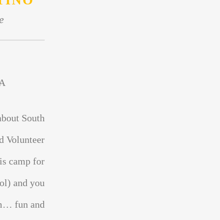
TINO
e
A
about South
d Volunteer
is camp for
ol) and you
sm… fun and