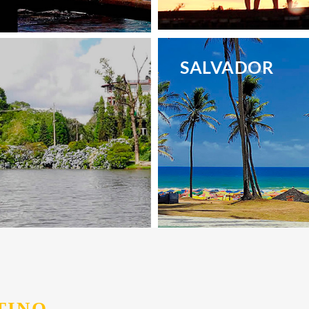
.
SALVADOR
.