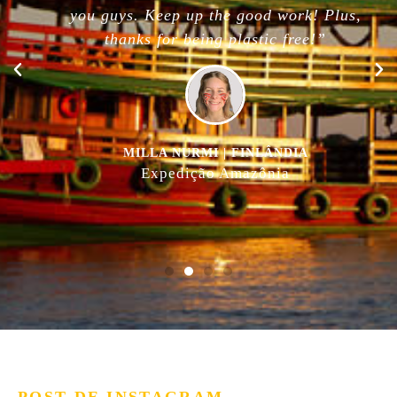
you guys. Keep up the good work! Plus,
thanks for being plastic free!”
MILLA NURMI | FINLÂNDIA
Expedição Amazônia