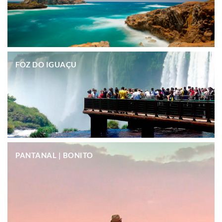
.
FOZ DO IGUAÇU
.
PANTANAL | BONITO