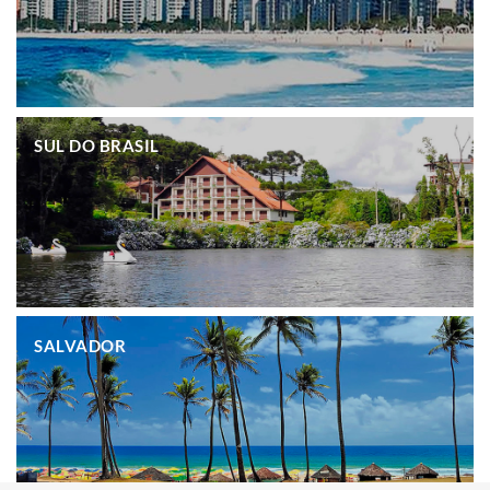
.
SUL DO BRASIL
.
SALVADOR