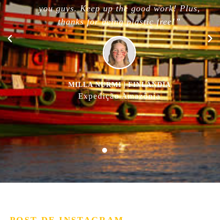
you guys. Keep up the good work! Plus,
thanks for being plastic free!”
MILLA NURMI | FINLÂNDIA
Expedição Amazônia