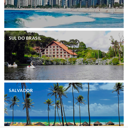
.
SUL DO BRASIL
.
SALVADOR