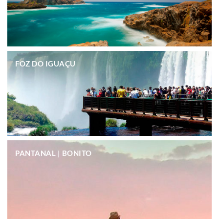
.
FOZ DO IGUAÇU
.
PANTANAL | BONITO