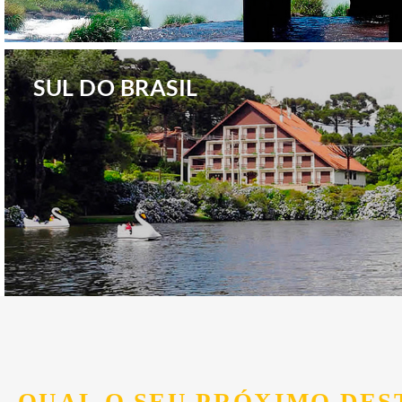
.
SUL DO BRASIL
.