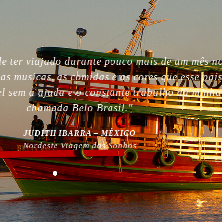
gettable. So beautiful people, nature, without i
, the best week of my life. So much love for yo
 work! Plus, thanks for being plastic free!”
MILLA NURMI | FINLÂNDIA
Expedição Amazônia