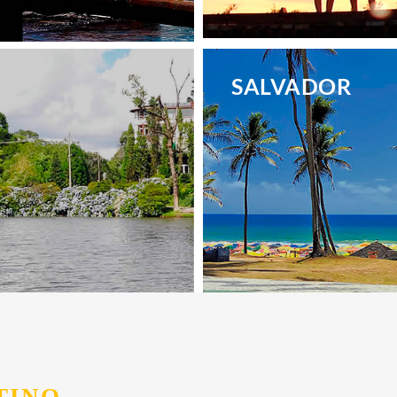
.
SALVADOR
.