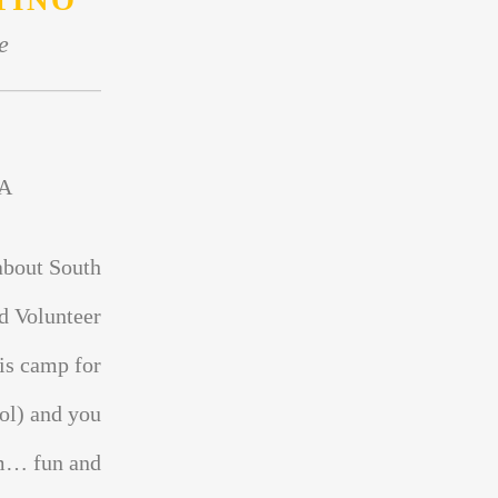
TINO
e
A
about South
d Volunteer
is camp for
ol) and you
sm… fun and