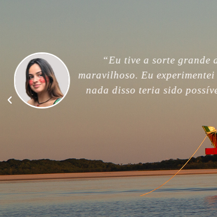
“For me, this trip was unfor
memories. Thank you so much
good