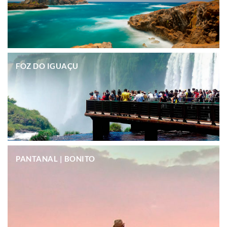
.
FOZ DO IGUAÇU
.
PANTANAL | BONITO