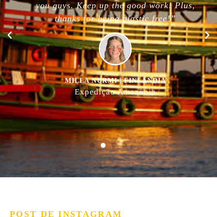
you guys. Keep up the good work! Plus,
thanks for being plastic free!”
MILLA NURMI | FINLÂNDIA
Expedição Amazônia
POST DE INSTAGRAM