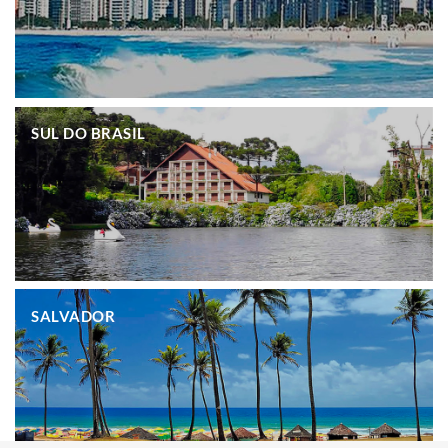
.
SUL DO BRASIL
.
SALVADOR