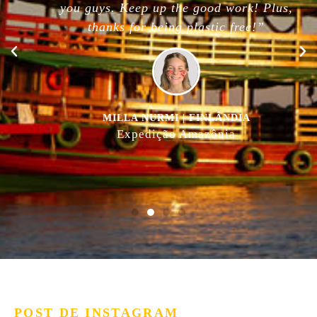
you guys. Keep up the good work! Plus,
thanks for being plastic free!”
MILLA NURMI | FINLÂNDIA
Expedição Amazônia
POST DE INSTAGRAM