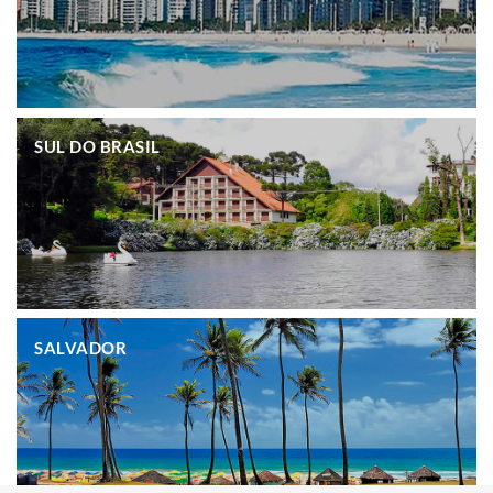
.
SUL DO BRASIL
.
SALVADOR