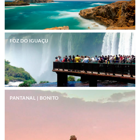
.
FOZ DO IGUAÇU
.
PANTANAL | BONITO