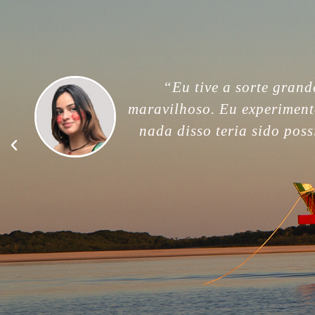
“For me, this trip was unfor
memories. Thank you so much
good