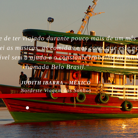
gettable. So beautiful people, nature, without i
, the best week of my life. So much love for yo
 work! Plus, thanks for being plastic free!”
MILLA NURMI | FINLÂNDIA
Expedição Amazônia