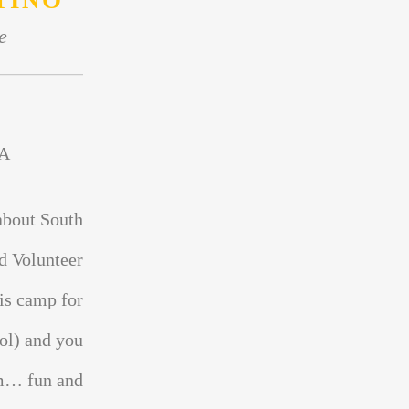
TINO
e
A
about South
d Volunteer
is camp for
ol) and you
sm… fun and