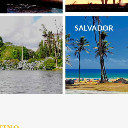
.
SALVADOR
.