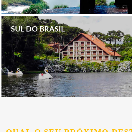
.
SUL DO BRASIL
.