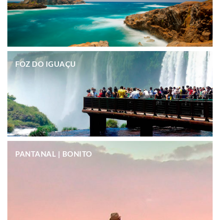
.
FOZ DO IGUAÇU
.
PANTANAL | BONITO