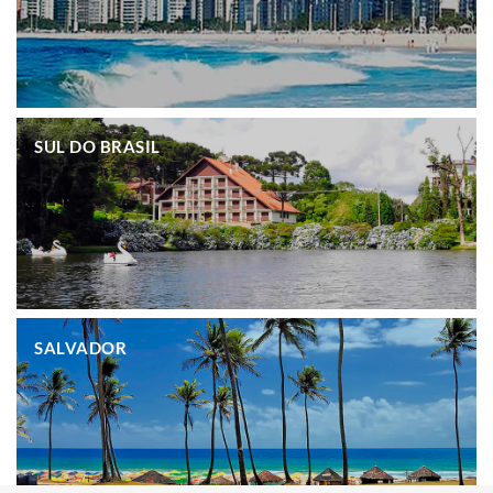
.
SUL DO BRASIL
.
SALVADOR