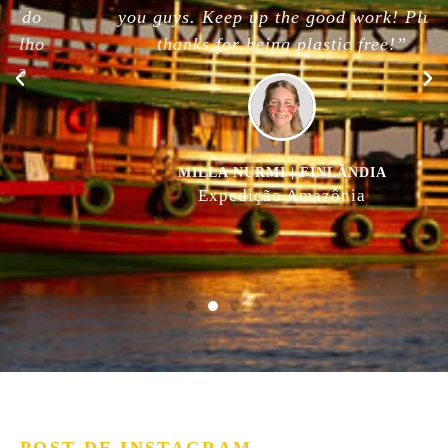
you guys. Keep up the good work! Plus,
thanks for being plastic free!”
MILLA NURMI | FINLÂNDIA
Expedição Amazônia