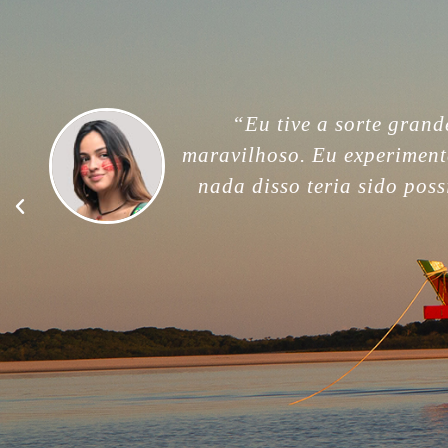
“For me, this trip was unfor
memories. Thank you so much
good