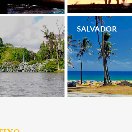
.
SALVADOR
.