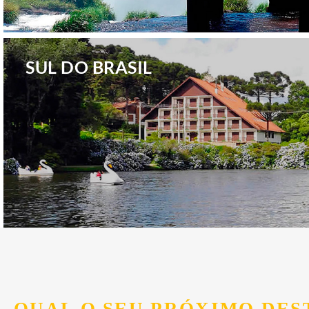
.
SUL DO BRASIL
.