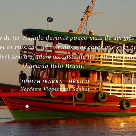
gettable. So beautiful people, nature, without i
, the best week of my life. So much love for yo
 work! Plus, thanks for being plastic free!”
MILLA NURMI | FINLÂNDIA
Expedição Amazônia