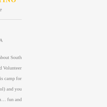
TINO
e
A
about South
d Volunteer
is camp for
ol) and you
sm… fun and