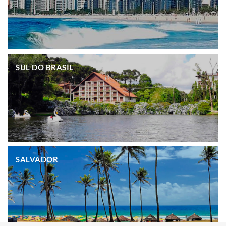
.
SUL DO BRASIL
.
SALVADOR