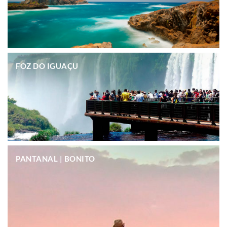
.
FOZ DO IGUAÇU
.
PANTANAL | BONITO