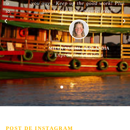
you guys. Keep up the good work! Plus,
thanks for being plastic free!”
MILLA NURMI | FINLÂNDIA
Expedição Amazônia
POST DE INSTAGRAM