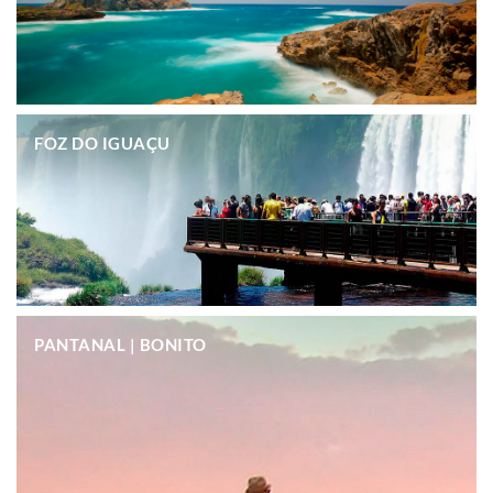
.
FOZ DO IGUAÇU
.
PANTANAL | BONITO