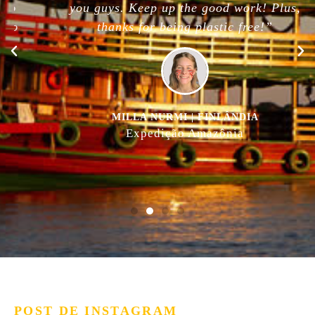
you guys. Keep up the good work! Plus,
thanks for being plastic free!”
MILLA NURMI | FINLÂNDIA
Expedição Amazônia
POST DE INSTAGRAM