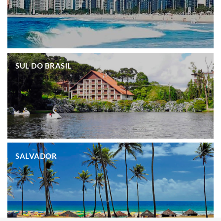
.
SUL DO BRASIL
.
SALVADOR