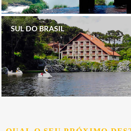
.
SUL DO BRASIL
.