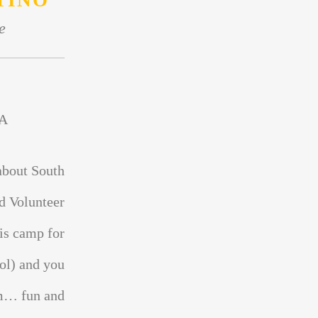
TINO
e
A
about South
d Volunteer
is camp for
ol) and you
sm… fun and