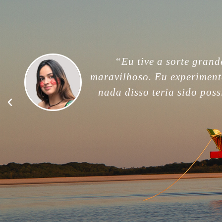
“For me, this trip was unfor
memories. Thank you so much
good