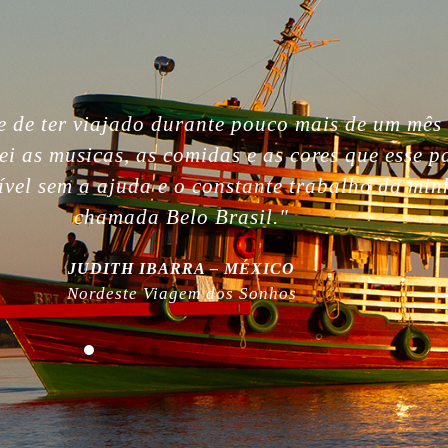
gettable. So beautiful people, nature, without i
, the best week of my life. So much love for yo
 work! Plus, thanks for being plastic free!”
MILLA NURMI | FINLÂNDIA
Expedição Amazônia