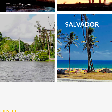
.
SALVADOR
.