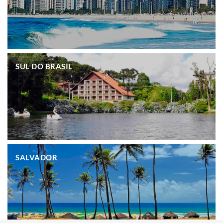
.
SUL DO BRASIL
.
SALVADOR