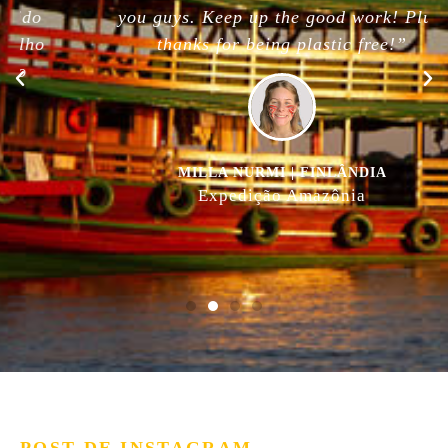
you guys. Keep up the good work! Plus,
thanks for being plastic free!”
MILLA NURMI | FINLÂNDIA
Expedição Amazônia