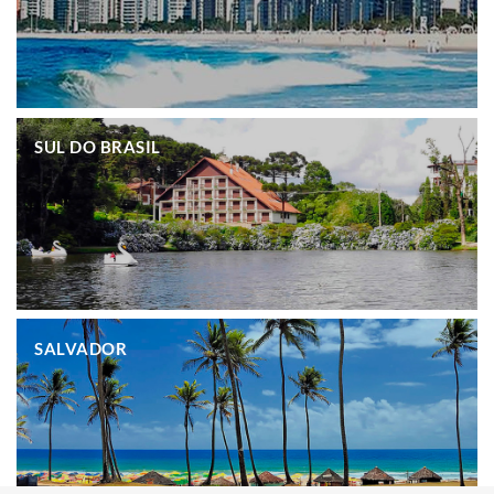
.
SUL DO BRASIL
.
SALVADOR