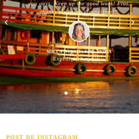
you guys. Keep up the good work! Plus,
thanks for being plastic free!”
MILLA NURMI | FINLÂNDIA
Expedição Amazônia
POST DE INSTAGRAM