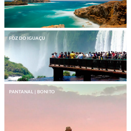
.
FOZ DO IGUAÇU
.
PANTANAL | BONITO