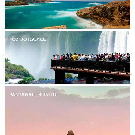
.
FOZ DO IGUAÇU
.
PANTANAL | BONITO