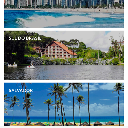
.
SUL DO BRASIL
.
SALVADOR