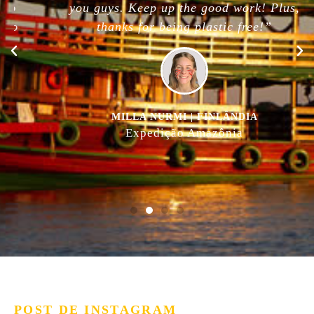
you guys. Keep up the good work! Plus,
thanks for being plastic free!”
MILLA NURMI | FINLÂNDIA
Expedição Amazônia
POST DE INSTAGRAM