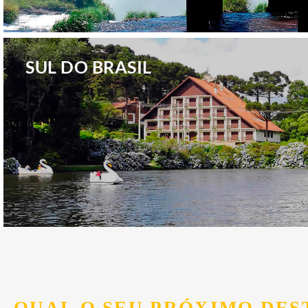
.
SUL DO BRASIL
.