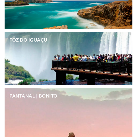
.
FOZ DO IGUAÇU
.
PANTANAL | BONITO