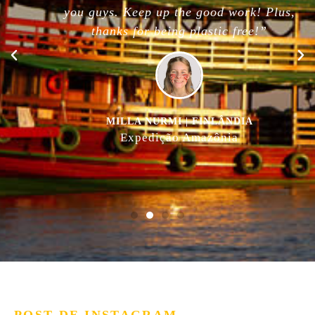
you guys. Keep up the good work! Plus,
thanks for being plastic free!”
MILLA NURMI | FINLÂNDIA
Expedição Amazônia