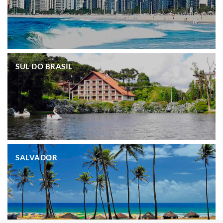
.
SUL DO BRASIL
.
SALVADOR