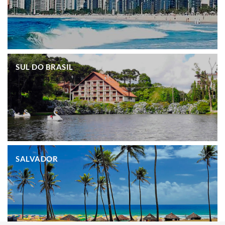
.
SUL DO BRASIL
.
SALVADOR