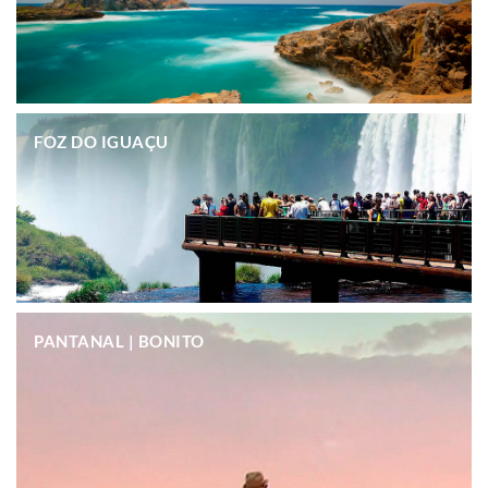
.
FOZ DO IGUAÇU
.
PANTANAL | BONITO