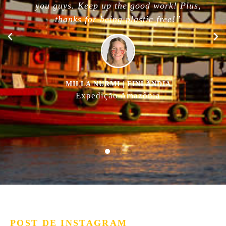
you guys. Keep up the good work! Plus,
thanks for being plastic free!”
MILLA NURMI | FINLÂNDIA
Expedição Amazônia
POST DE INSTAGRAM