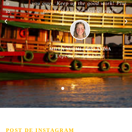
you guys. Keep up the good work! Plus,
thanks for being plastic free!”
MILLA NURMI | FINLÂNDIA
Expedição Amazônia
POST DE INSTAGRAM