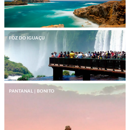
.
FOZ DO IGUAÇU
.
PANTANAL | BONITO