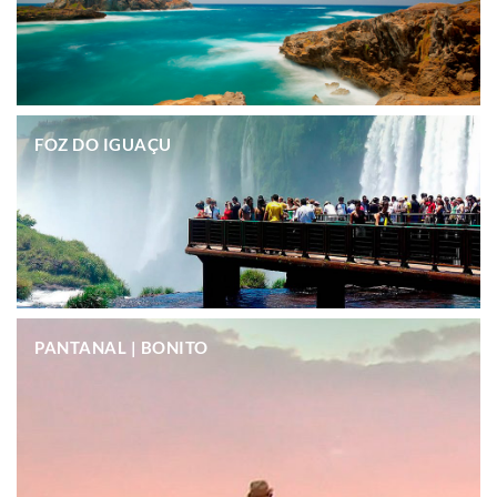
.
FOZ DO IGUAÇU
.
PANTANAL | BONITO