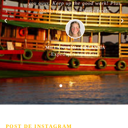
you guys. Keep up the good work! Plus,
thanks for being plastic free!”
MILLA NURMI | FINLÂNDIA
Expedição Amazônia
POST DE INSTAGRAM