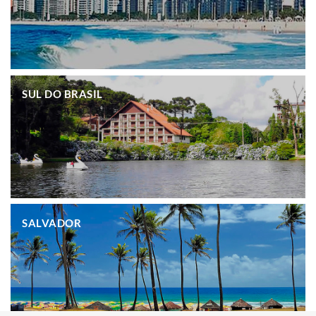
.
SUL DO BRASIL
.
SALVADOR