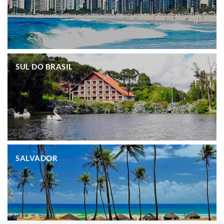
.
SUL DO BRASIL
.
SALVADOR