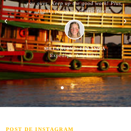
you guys. Keep up the good work! Plus,
thanks for being plastic free!”
MILLA NURMI | FINLÂNDIA
Expedição Amazônia
POST DE INSTAGRAM