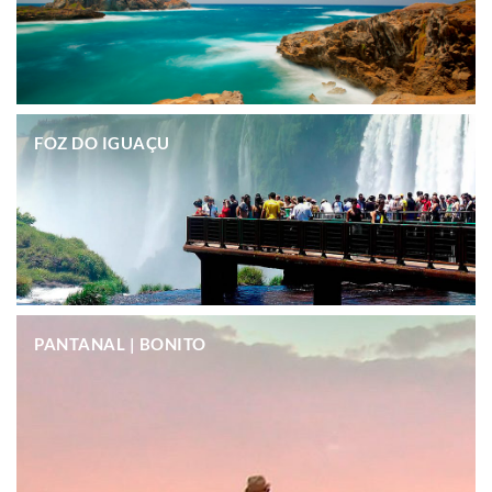
.
FOZ DO IGUAÇU
.
PANTANAL | BONITO