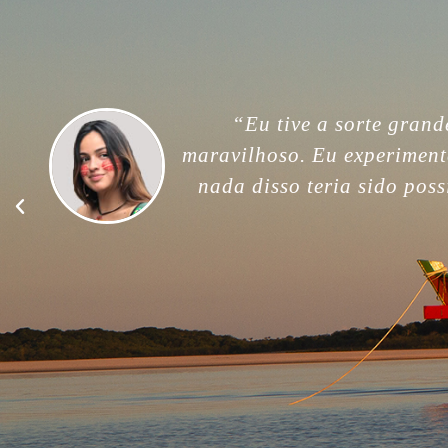
“For me, this trip was unfor
memories. Thank you so much
good