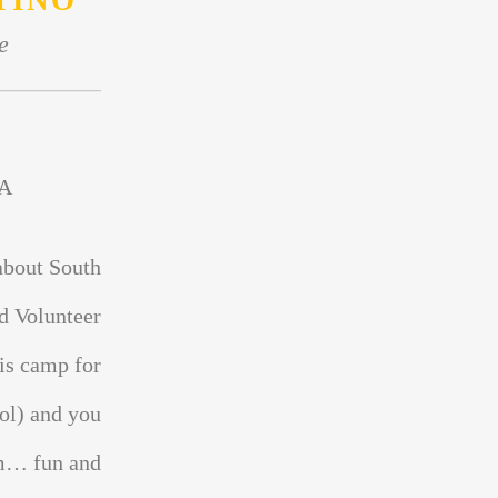
TINO
e
A
about South
d Volunteer
is camp for
ol) and you
sm… fun and