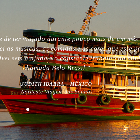
gettable. So beautiful people, nature, without i
, the best week of my life. So much love for yo
 work! Plus, thanks for being plastic free!”
MILLA NURMI | FINLÂNDIA
Expedição Amazônia