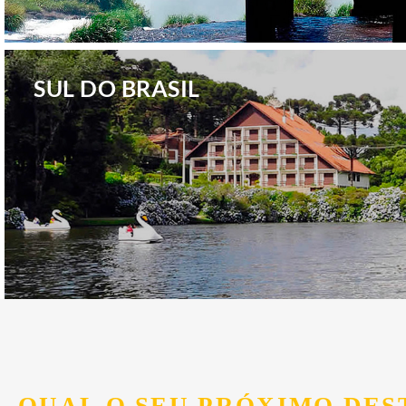
.
SUL DO BRASIL
.