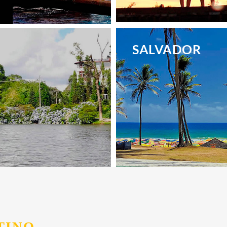
.
SALVADOR
.