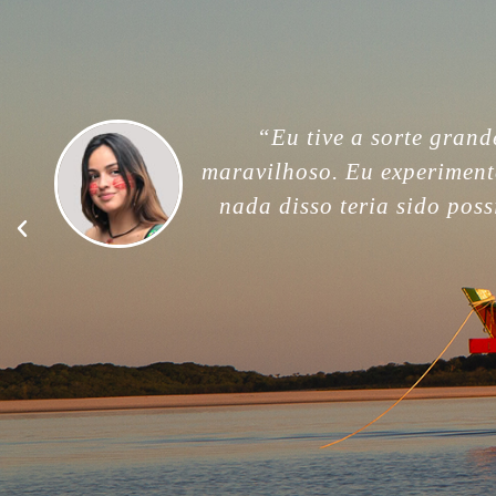
“For me, this trip was unfor
memories. Thank you so much
good