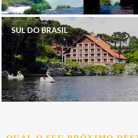
.
SUL DO BRASIL
.