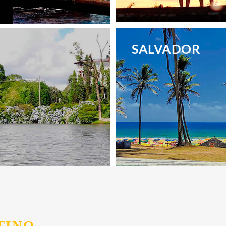
.
SALVADOR
.