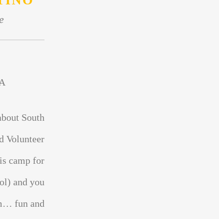
TINO
e
A
about South
d Volunteer
is camp for
ol) and you
sm… fun and