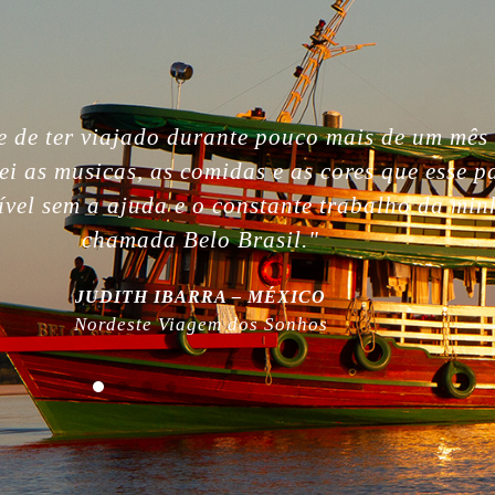
gettable. So beautiful people, nature, without i
, the best week of my life. So much love for yo
 work! Plus, thanks for being plastic free!”
MILLA NURMI | FINLÂNDIA
Expedição Amazônia