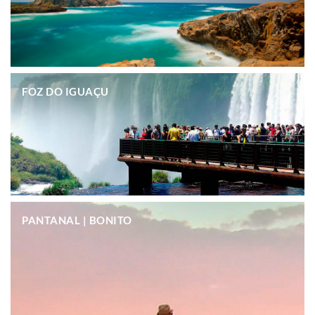
.
FOZ DO IGUAÇU
.
PANTANAL | BONITO