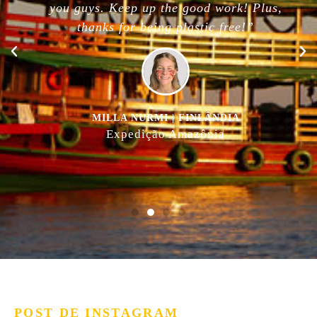
you guys. Keep up the good work! Plus,
thanks for being plastic free!”
MILLA NURMI | FINLÂNDIA
Expedição Amazônia
POST DE INSTAGRAM