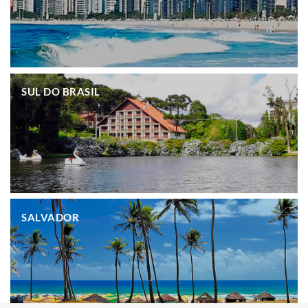
.
SUL DO BRASIL
.
SALVADOR