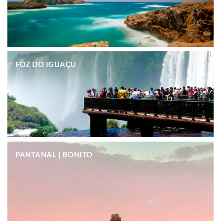
.
FOZ DO IGUAÇU
.
PANTANAL | BONITO