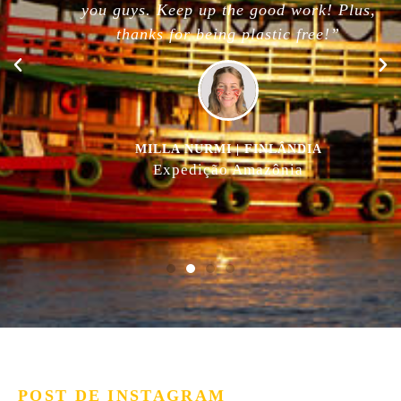
you guys. Keep up the good work! Plus,
thanks for being plastic free!”
MILLA NURMI | FINLÂNDIA
Expedição Amazônia
POST DE INSTAGRAM