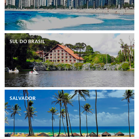
.
SUL DO BRASIL
.
SALVADOR