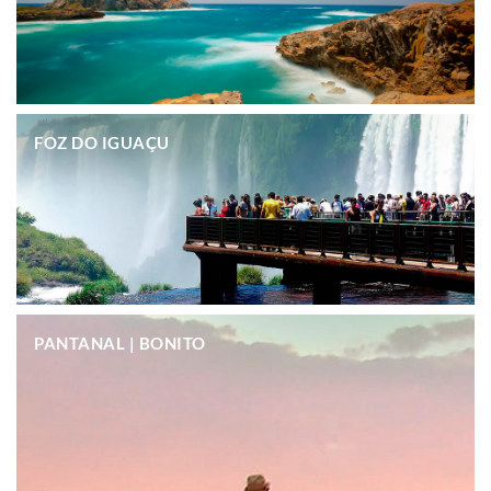
.
FOZ DO IGUAÇU
.
PANTANAL | BONITO