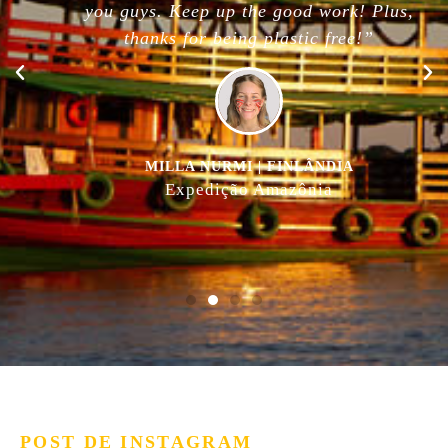
you guys. Keep up the good work! Plus,
thanks for being plastic free!”
MILLA NURMI | FINLÂNDIA
Expedição Amazônia
POST DE INSTAGRAM